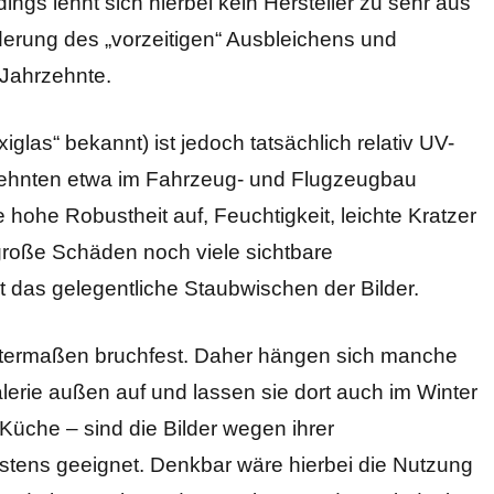
ings lehnt sich hierbei kein Hersteller zu sehr aus
derung des „vorzeitigen“ Ausbleichens und
 Jahrzehnte.
glas“ bekannt) ist jedoch tatsächlich relativ UV-
rzehnten etwa im Fahrzeug- und Flugzeugbau
 hohe Robustheit auf, Feuchtigkeit, leichte Kratzer
große Schäden noch viele sichtbare
das gelegentliche Staubwischen der Bilder.
nntermaßen bruchfest. Daher hängen sich manche
alerie außen auf und lassen sie dort auch im Winter
üche – sind die Bilder wegen ihrer
tens geeignet. Denkbar wäre hierbei die Nutzung