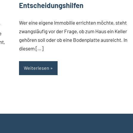
Entscheidungshilfen
Wer eine eigene Immobilie errichten möchte, steht
r
zwangsläufig vor der Frage, ob zum Haus ein Keller
e
gehören soll oder ob eine Bodenplatte ausreicht. In
nt,
diesem […]
Weiterlesen
hste
räge