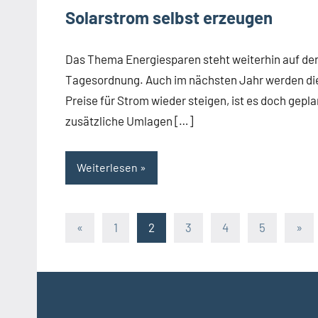
Solarstrom selbst erzeugen
Das Thema Energiesparen steht weiterhin auf de
Tagesordnung. Auch im nächsten Jahr werden di
Preise für Strom wieder steigen, ist es doch gepla
zusätzliche Umlagen […]
Weiterlesen
Beitragsnavigation
Vorherige
Näc
«
1
2
3
4
5
»
Beiträge
Beit